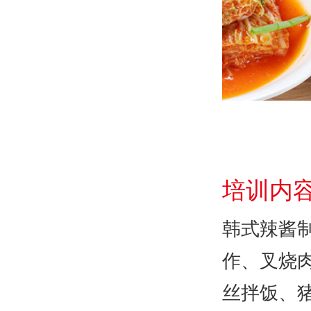
培训内
韩式辣酱
作、叉烧
丝拌饭、