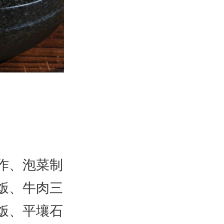
作、泡菜制
饭、牛肉三
饭、平壤石