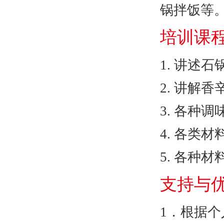
锅拌饭等
培训课
1. 讲述
2. 讲解
3. 各种
4. 各类
5. 各种
支持与
1．根据